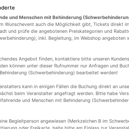
nderte
ende und Menschen mit Behinderung (Schwerbehinderung),
nem Wunschevent auch die Möglichkeit gibt, Tickets direkt
adt und prüfe die angebotenen Preiskategorien und Rabatte
rbehinderung), inkl. Begleitung, im Webshop angeboten we
chendes Angebot finden, kontaktiere bitte unseren Kunden
den können unter dieser Rufnummer nur Anfragen und Buch
 Behinderung (Schwerbehinderung) bearbeitet werden!
stalters kann in einigen Fällen die Buchung direkt an unse
ächst beim Veranstalter angefragt werden. Bitte habe Vers
stuhlfahrende und Menschen mit Behinderung (Schwerbehind
 eine Begleitperson angewiesen (Merkzeichen B im Schwerb
attierung oder Freikarte, halte bitte am Einlass zur Veransta