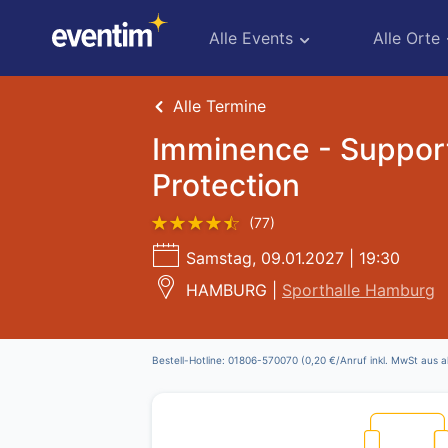
Support:
House
Alle Events
Alle Orte
of
Alle Termine
Protection
Imminence - Support
Protection
(77)
Samstag, 09.01.2027 | 19:30
HAMBURG |
Sporthalle Hamburg
Bestell-Hotline: 01806-570070 (0,20 €/Anruf inkl. MwSt aus a