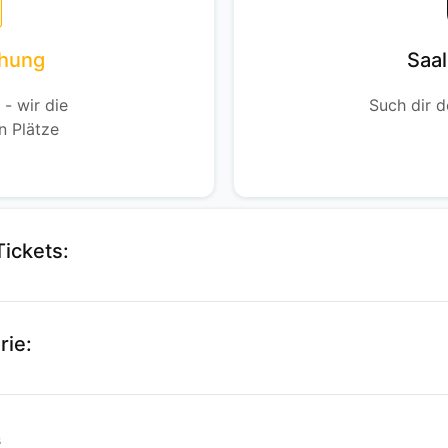
chung
Saa
 - wir die
Such dir d
n Plätze
Tickets:
rie:
s