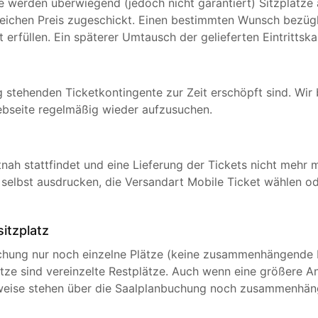
ie werden überwiegend (jedoch nicht garantiert) Sitzplätz
ichen Preis zugeschickt. Einen bestimmten Wunsch bezügli
rfüllen. Ein späterer Umtausch der gelieferten Eintrittskar
g stehenden Ticketkontingente zur Zeit erschöpft sind. Wi
ebseite regelmäßig wieder aufzusuchen.
tnah stattfindet und eine Lieferung der Tickets nicht mehr 
ts selbst ausdrucken, die Versandart Mobile Ticket wählen o
sitzplatz
uchung nur noch einzelne Plätze (keine zusammenhängende 
ätze sind vereinzelte Restplätze. Auch wenn eine größere An
eise stehen über die Saalplanbuchung noch zusammenhäng